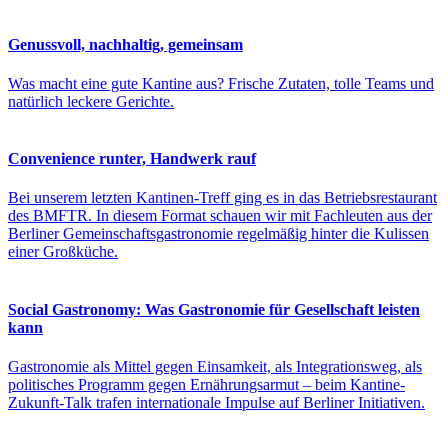
Genussvoll, nachhaltig, gemeinsam
Was macht eine gute Kantine aus? Frische Zutaten, tolle Teams und
natürlich leckere Gerichte.
Convenience runter, Handwerk rauf
Bei unserem letzten Kantinen-Treff ging es in das Betriebsrestaurant
des BMFTR. In diesem Format schauen wir mit Fachleuten aus der
Berliner Gemeinschaftsgastronomie regelmäßig hinter die Kulissen
einer Großküche.
Social Gastronomy: Was Gastronomie für Gesellschaft leisten
kann
Gastronomie als Mittel gegen Einsamkeit, als Integrationsweg, als
politisches Programm gegen Ernährungsarmut – beim Kantine-
Zukunft-Talk trafen internationale Impulse auf Berliner Initiativen.