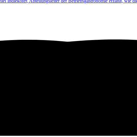
iel Indlekofer, Abteilungsleiter der Betriebsgastronomie erzählt, wie 