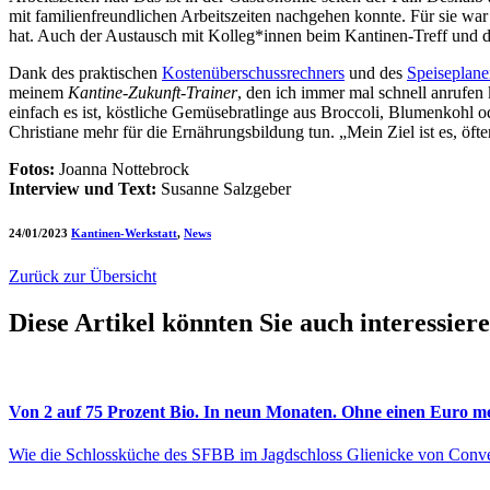
mit familienfreundlichen Arbeitszeiten nachgehen konnte. Für sie w
hat. Auch der Austausch mit Kolleg*innen beim Kantinen-Treff und 
Dank des praktischen
Kostenüberschussrechners
und des
Speiseplane
meinem
Kantine-Zukunft-Trainer
, den ich immer mal schnell anrufen 
einfach es ist, köstliche Gemüsebratlinge aus Broccoli, Blumenkohl 
Christiane mehr für die Ernährungsbildung tun. „Mein Ziel ist es, ö
Fotos:
Joanna Nottebrock
Interview und Text:
Susanne Salzgeber
24/01/2023
Kantinen-Werkstatt
,
News
Zurück zur Übersicht
Diese Artikel könnten Sie auch interessier
Von 2 auf 75 Prozent Bio. In neun Monaten. Ohne einen Euro m
Wie die Schlossküche des SFBB im Jagdschloss Glienicke von Con