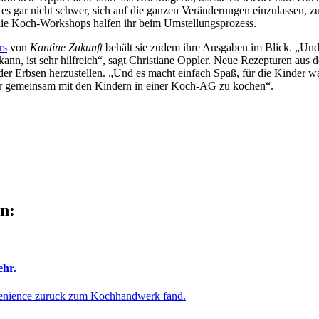
ar es gar nicht schwer, sich auf die ganzen Veränderungen einzulasse
die Koch-Workshops halfen ihr beim Umstellungsprozess.
rs
von
Kantine Zukunft
behält sie zudem ihre Ausgaben im Blick. „Und
kann, ist sehr hilfreich“, sagt Christiane Oppler. Neue Rezepturen aus
oder Erbsen herzustellen. „Und es macht einfach Spaß, für die Kinder
fter gemeinsam mit den Kindern in einer Koch-AG zu kochen“.
en:
ehr.
venience zurück zum Kochhandwerk fand.