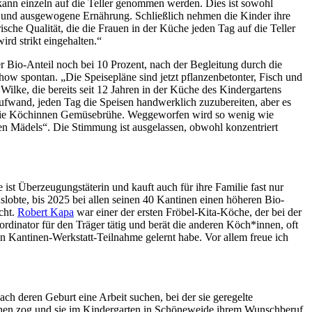
 kann einzeln auf die Teller genommen werden. Dies ist sowohl
de und ausgewogene Ernährung. Schließlich nehmen die Kinder ihre
ische Qualität, die die Frauen in der Küche jeden Tag auf die Teller
ird strikt eingehalten.“
 Bio-Anteil noch bei 10 Prozent, nach der Begleitung durch die
how spontan. „Die Speisepläne sind jetzt pflanzenbetonter, Fisch und
lke, die bereits seit 12 Jahren in der Küche des Kindergartens
 Aufwand, jeden Tag die Speisen handwerklich zuzubereiten, aber es
n die Köchinnen Gemüsebrühe. Weggeworfen wird so wenig wie
olen Mädels“. Die Stimmung ist ausgelassen, obwohl konzentriert
 ist Überzeugungstäterin und kauft auch für ihre Familie fast nur
slobte, bis 2025 bei allen seinen 40 Kantinen einen höheren Bio-
cht.
Robert Kapa
war einer der ersten Fröbel-Kita-Köche, der bei der
ordinator für den Träger tätig und berät die anderen Köch*innen, oft
n Kantinen-Werkstatt-Teilnahme gelernt habe. Vor allem freue ich
ch deren Geburt eine Arbeit suchen, bei der sie geregelte
m Kochen zog und sie im Kindergarten in Schöneweide ihrem Wunschberuf