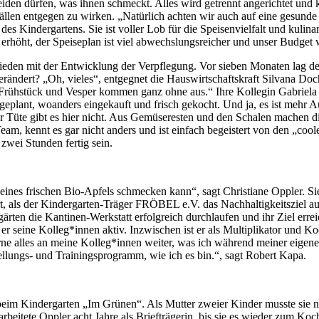
eiden dürfen, was ihnen schmeckt. Alles wird getrennt angerichtet und
fällen entgegen zu wirken. „Natürlich achten wir auch auf eine gesun
es Kindergartens. Sie ist voller Lob für die Speisenvielfalt und kulinar
 erhöht, der Speiseplan ist viel abwechslungsreicher und unser Budget w
eden mit der Entwicklung der Verpflegung. Vor sieben Monaten lag der
verändert? „Oh, vieles“, entgegnet die Hauswirtschaftskraft Silvana Doc
Frühstück und Vesper kommen ganz ohne aus.“ Ihre Kollegin Gabriela Wi
er geplant, woanders eingekauft und frisch gekocht. Und ja, es ist mehr
der Tüte gibt es hier nicht. Aus Gemüseresten und den Schalen mache
eam, kennt es gar nicht anders und ist einfach begeistert von den „co
zwei Stunden fertig sein.
eines frischen Bio-Apfels schmecken kann“, sagt Christiane Oppler. Sie
rt, als der Kindergarten-Träger FRÖBEL e.V. das Nachhaltigkeitsziel au
ärten die Kantinen-Werkstatt erfolgreich durchlaufen und ihr Ziel errei
er seine Kolleg*innen aktiv. Inzwischen ist er als Multiplikator und Ko
rne alles an meine Kolleg*innen weiter, was ich während meiner eigene
llungs- und Trainingsprogramm, wie ich es bin.“, sagt Robert Kapa.
 beim Kindergarten „Im Grünen“. Als Mutter zweier Kinder musste sie na
lb arbeitete Oppler acht Jahre als Briefträgerin, bis sie es wieder zu