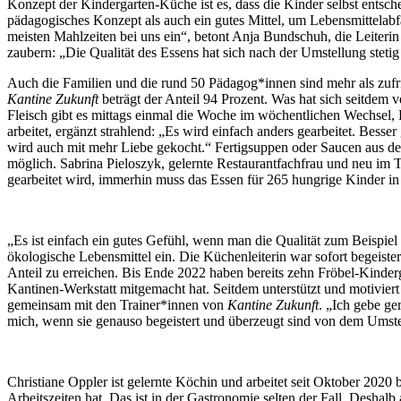
Konzept der Kindergarten-Küche ist es, dass die Kinder selbst entsch
pädagogisches Konzept als auch ein gutes Mittel, um Lebensmittelab
meisten Mahlzeiten bei uns ein“, betont Anja Bundschuh, die Leiterin d
zaubern: „Die Qualität des Essens hat sich nach der Umstellung stetig
Auch die Familien und die rund 50 Pädagog*innen sind mehr als zufri
Kantine Zukunft
beträgt der Anteil 94 Prozent. Was hat sich seitdem 
Fleisch gibt es mittags einmal die Woche im wöchentlichen Wechsel, 
arbeitet, ergänzt strahlend: „Es wird einfach anders gearbeitet. Bess
wird auch mit mehr Liebe gekocht.“ Fertigsuppen oder Saucen aus 
möglich. Sabrina Pieloszyk, gelernte Restaurantfachfrau und neu im T
gearbeitet wird, immerhin muss das Essen für 265 hungrige Kinder in 
„Es ist einfach ein gutes Gefühl, wenn man die Qualität zum Beispiel 
ökologische Lebensmittel ein. Die Küchenleiterin war sofort begeiste
Anteil zu erreichen. Bis Ende 2022 haben bereits zehn Fröbel-Kinderg
Kantinen-Werkstatt mitgemacht hat. Seitdem unterstützt und motiviert 
gemeinsam mit den Trainer*innen von
Kantine Zukunft
. „Ich gebe ge
mich, wenn sie genauso begeistert und überzeugt sind von dem Umste
Christiane Oppler ist gelernte Köchin und arbeitet seit Oktober 2020
Arbeitszeiten hat. Das ist in der Gastronomie selten der Fall. Desha