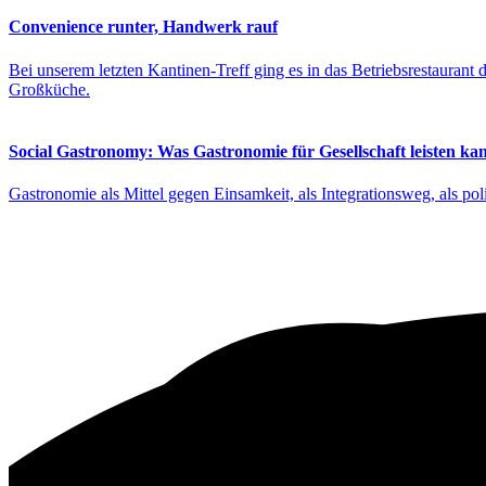
Convenience runter, Handwerk rauf
Bei unserem letzten Kantinen-Treff ging es in das Betriebsrestauran
Großküche.
Social Gastronomy: Was Gastronomie für Gesellschaft leisten ka
Gastronomie als Mittel gegen Einsamkeit, als Integrationsweg, als po