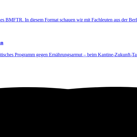
t des BMFTR. In diesem Format schauen wir mit Fachleuten aus der Berl
nn
litisches Programm gegen Ernährungsarmut – beim Kantine-Zukunft-Talk t