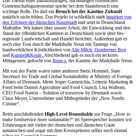
Das Thema einer zukunftsfähigen, nachhaltigen öffentlichen
Gemeinschaftsgastronomie spielte bei dem Staatsbesuch eine
wichtige Rolle. Da darf ein
Besuch bei der Kantine Zukunft
natürlich nicht fehlen. Das Projekt ist schließlich stark
inspiriert von
den Erfolgen der dänischen Hauptstadt
und setzt in Deutschland
Maßstäbe. Wir haben über unsere Arbeit, die Entwicklung und den
Stand der öffentlichen Kantinen in Deutschland sowie über bio-
regionale Landwirtschaft und Handel berichtet. Außerdem gab es
noch eine Tour durch die Markthalle Neun mit Tastings von
handwerklichen Köstlichkeiten von
Alte Milch
,
Domberger Brot
und
Kumpel&Keule.
Abschließend gab es noch ein leckeres
Mittagessen, gekocht von
Bone.s
, der Kantine der Markthalle Neun.
Mit von der Partie waren unter anderem Steen Hommel, State
Secretary for Trade and Global Sustainability at Ministry of Foreign
Affairs of Denmark, Mette Jesper Gammichia, Leiterin Marketing &
Food beim Danish Agriculture and Food Council, Lisa Walbom,
CEO Food Nation – Solution of tomorrow by Denmark sowie
Claus Meyer, Unternehmer und Mitbegründer der „New Nordic
Cuisine“.
Beim anschließenden
High-Level Roundtable
zur Frage „How to
make foodservice more sustainable?“ im Spreespeicher konnten wir
Erfahrungen mit vielen der deutschen und dänischen Gäste
austauschen und sogar mit dem Kronzprinzen selber noch einmal
näher ins Gespräch kommen.