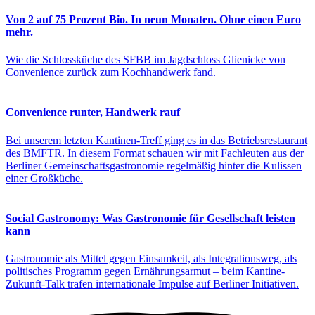
Von 2 auf 75 Prozent Bio. In neun Monaten. Ohne einen Euro
mehr.
Wie die Schlossküche des SFBB im Jagdschloss Glienicke von
Convenience zurück zum Kochhandwerk fand.
Convenience runter, Handwerk rauf
Bei unserem letzten Kantinen-Treff ging es in das Betriebsrestaurant
des BMFTR. In diesem Format schauen wir mit Fachleuten aus der
Berliner Gemeinschaftsgastronomie regelmäßig hinter die Kulissen
einer Großküche.
Social Gastronomy: Was Gastronomie für Gesellschaft leisten
kann
Gastronomie als Mittel gegen Einsamkeit, als Integrationsweg, als
politisches Programm gegen Ernährungsarmut – beim Kantine-
Zukunft-Talk trafen internationale Impulse auf Berliner Initiativen.