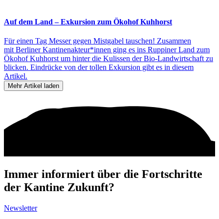
Auf dem Land – Exkursion zum Ökohof Kuhhorst
Für einen Tag Messer gegen Mistgabel tauschen! Zusammen
mit Berliner Kantinenakteur*innen ging es ins Ruppiner Land zum
Ökohof Kuhhorst um hinter die Kulissen der Bio-Landwirtschaft zu
blicken. Eindrücke von der tollen Exkursion gibt es in diesem
Artikel.
Mehr Artikel laden
Immer informiert über die Fortschritte
der Kantine Zukunft?
Newsletter