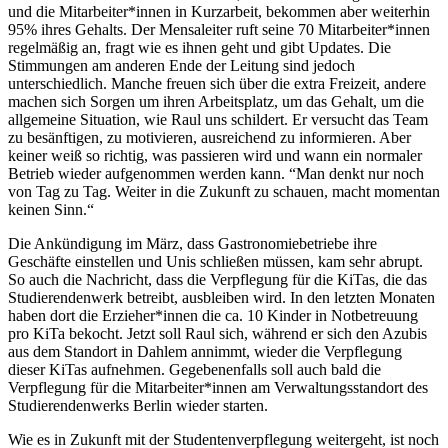
und die Mitarbeiter*innen in Kurzarbeit, bekommen aber weiterhin
95% ihres Gehalts. Der Mensaleiter ruft seine 70 Mitarbeiter*innen
regelmäßig an, fragt wie es ihnen geht und gibt Updates. Die
Stimmungen am anderen Ende der Leitung sind jedoch
unterschiedlich. Manche freuen sich über die extra Freizeit, andere
machen sich Sorgen um ihren Arbeitsplatz, um das Gehalt, um die
allgemeine Situation, wie Raul uns schildert. Er versucht das Team
zu besänftigen, zu motivieren, ausreichend zu informieren. Aber
keiner weiß so richtig, was passieren wird und wann ein normaler
Betrieb wieder aufgenommen werden kann. “Man denkt nur noch
von Tag zu Tag. Weiter in die Zukunft zu schauen, macht momentan
keinen Sinn.“
Die Ankündigung im März, dass Gastronomiebetriebe ihre
Geschäfte einstellen und Unis schließen müssen, kam sehr abrupt.
So auch die Nachricht, dass die Verpflegung für die KiTas, die das
Studierendenwerk betreibt, ausbleiben wird. In den letzten Monaten
haben dort die Erzieher*innen die ca. 10 Kinder in Notbetreuung
pro KiTa bekocht. Jetzt soll Raul sich, während er sich den Azubis
aus dem Standort in Dahlem annimmt, wieder die Verpflegung
dieser KiTas aufnehmen. Gegebenenfalls soll auch bald die
Verpflegung für die Mitarbeiter*innen am Verwaltungsstandort des
Studierendenwerks Berlin wieder starten.
Wie es in Zukunft mit der Studentenverpflegung weitergeht, ist noch