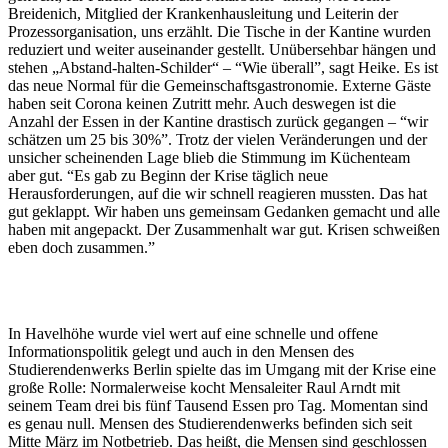
Breidenich, Mitglied der Krankenhausleitung und Leiterin der
Prozessorganisation, uns erzählt. Die Tische in der Kantine wurden
reduziert und weiter auseinander gestellt. Unübersehbar hängen und
stehen „Abstand-halten-Schilder“ – “Wie überall”, sagt Heike. Es ist
das neue Normal für die Gemeinschaftsgastronomie. Externe Gäste
haben seit Corona keinen Zutritt mehr. Auch deswegen ist die
Anzahl der Essen in der Kantine drastisch zurück gegangen – “wir
schätzen um 25 bis 30%”. Trotz der vielen Veränderungen und der
unsicher scheinenden Lage blieb die Stimmung im Küchenteam
aber gut. “Es gab zu Beginn der Krise täglich neue
Herausforderungen, auf die wir schnell reagieren mussten. Das hat
gut geklappt. Wir haben uns gemeinsam Gedanken gemacht und alle
haben mit angepackt. Der Zusammenhalt war gut. Krisen schweißen
eben doch zusammen.”
In Havelhöhe wurde viel wert auf eine schnelle und offene
Informationspolitik gelegt und auch in den Mensen des
Studierendenwerks Berlin spielte das im Umgang mit der Krise eine
große Rolle: Normalerweise kocht Mensaleiter Raul Arndt mit
seinem Team drei bis fünf Tausend Essen pro Tag. Momentan sind
es genau null. Mensen des Studierendenwerks befinden sich seit
Mitte März im Notbetrieb. Das heißt, die Mensen sind geschlossen