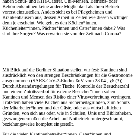
haben Schul- und KiTa-Caterer, Uni-Mensen, Betriebs- oder
Behördenkantinen keine andere Möglichkeit als ihren Betrieb
vorerst einzustellen. Anders sieht es bei Pflegeheimen und
Krankenhäusern aus, dessen Arbeit in Zeiten wie diesen wichtiger
denn je erscheint. Wie geht es den Köchen*innen,
Küchenleiter*innen, Pächter*innen und Cater*innen dabei? Was
sind ihre Sorgen? Was erwarten sie von der Zeit nach Corona?
Mit Blick auf die Berliner Situation stellen wir fest: Kantinen sind
ausdrücklich von den strengen Beschränkungen für die Gastronomie
ausgenommen (SARS-CoV-2-EindmaßnV vom 28.04., §6 (3)).
Durch Abstandsregelungen für Tische, Kontrolle der Besucherzahl
und einem Zutrittsverbot für externe Besucher*innen sollen
Kantinen und Mensen das Risiko einer Virusverbreitung verringern.
Trotzdem haben viele Küchen aus Sicherheitsgründen, zum Schutz
der Mitarbeiter*innen und der Gäste, oder aus wirtschaftlichen
Gründen, von sich aus oder, wie in Schulen, Unis und Bibliotheken,
gezwungenermaßen die Arbeit auf Notbetrieb runtergeschraubt,
beziehungsweise komplett eingestellt.
Für die vielen Kantinenbetreiber*innen, Cater*innen und