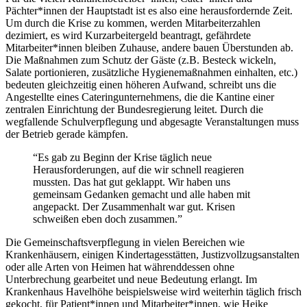
Pächter*innen der Hauptstadt ist es also eine herausfordernde Zeit.
Um durch die Krise zu kommen, werden Mitarbeiterzahlen
dezimiert, es wird Kurzarbeitergeld beantragt, gefährdete
Mitarbeiter*innen bleiben Zuhause, andere bauen Überstunden ab.
Die Maßnahmen zum Schutz der Gäste (z.B. Besteck wickeln,
Salate portionieren, zusätzliche Hygienemaßnahmen einhalten, etc.)
bedeuten gleichzeitig einen höheren Aufwand, schreibt uns die
Angestellte eines Cateringunternehmens, die die Kantine einer
zentralen Einrichtung der Bundesregierung leitet. Durch die
wegfallende Schulverpflegung und abgesagte Veranstaltungen muss
der Betrieb gerade kämpfen.
“Es gab zu Beginn der Krise täglich neue
Herausforderungen, auf die wir schnell reagieren
mussten. Das hat gut geklappt. Wir haben uns
gemeinsam Gedanken gemacht und alle haben mit
angepackt. Der Zusammenhalt war gut. Krisen
schweißen eben doch zusammen.”
Die Gemeinschaftsverpflegung in vielen Bereichen wie
Krankenhäusern, einigen Kindertagesstätten, Justizvollzugsanstalten
oder alle Arten von Heimen hat währenddessen ohne
Unterbrechung gearbeitet und neue Bedeutung erlangt. Im
Krankenhaus Havelhöhe beispielsweise wird weiterhin täglich frisch
gekocht, für Patient*innen und Mitarbeiter*innen, wie Heike