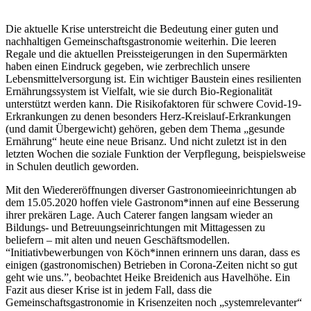
Die aktuelle Krise unterstreicht die Bedeutung einer guten und
nachhaltigen Gemeinschaftsgastronomie weiterhin. Die leeren
Regale und die aktuellen Preissteigerungen in den Supermärkten
haben einen Eindruck gegeben, wie zerbrechlich unsere
Lebensmittelversorgung ist. Ein wichtiger Baustein eines resilienten
Ernährungssystem ist Vielfalt, wie sie durch Bio-Regionalität
unterstützt werden kann. Die Risikofaktoren für schwere Covid-19-
Erkrankungen zu denen besonders Herz-Kreislauf-Erkrankungen
(und damit Übergewicht) gehören, geben dem Thema „gesunde
Ernährung“ heute eine neue Brisanz. Und nicht zuletzt ist in den
letzten Wochen die soziale Funktion der Verpflegung, beispielsweise
in Schulen deutlich geworden.
Mit den Wiedereröffnungen diverser Gastronomieeinrichtungen ab
dem 15.05.2020 hoffen viele Gastronom*innen auf eine Besserung
ihrer prekären Lage. Auch Caterer fangen langsam wieder an
Bildungs- und Betreuungseinrichtungen mit Mittagessen zu
beliefern – mit alten und neuen Geschäftsmodellen.
“Initiativbewerbungen von Köch*innen erinnern uns daran, dass es
einigen (gastronomischen) Betrieben in Corona-Zeiten nicht so gut
geht wie uns.”, beobachtet Heike Breidenich aus Havelhöhe. Ein
Fazit aus dieser Krise ist in jedem Fall, dass die
Gemeinschaftsgastronomie in Krisenzeiten noch „systemrelevanter“