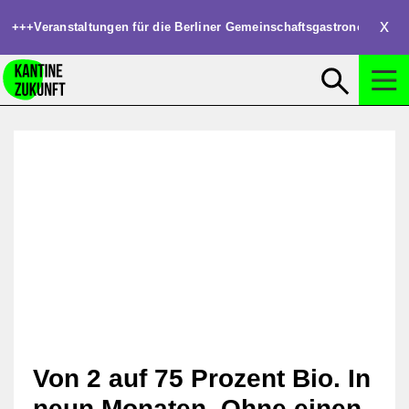
Clos
+++
Veranstaltungen für die Berliner Gemeinschaftsgastronomie: W
Suchen
Suche öffnen
Von 2 auf 75 Prozent Bio. In
neun Monaten. Ohne einen