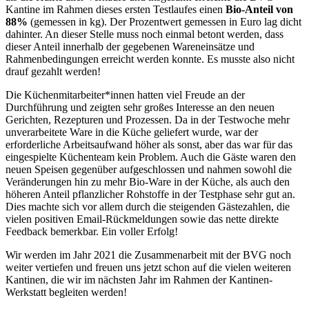
Kantine im Rahmen dieses ersten Testlaufes einen
Bio-Anteil von
88%
(gemessen in kg). Der Prozentwert gemessen in Euro lag dicht
dahinter. An dieser Stelle muss noch einmal betont werden, dass
dieser Anteil innerhalb der gegebenen Wareneinsätze und
Rahmenbedingungen erreicht werden konnte. Es musste also nicht
drauf gezahlt werden!
Die Küchenmitarbeiter*innen hatten viel Freude an der
Durchführung und zeigten sehr großes Interesse an den neuen
Gerichten, Rezepturen und Prozessen. Da in der Testwoche mehr
unverarbeitete Ware in die Küche geliefert wurde, war der
erforderliche Arbeitsaufwand höher als sonst, aber das war für das
eingespielte Küchenteam kein Problem. Auch die Gäste waren den
neuen Speisen gegenüber aufgeschlossen und nahmen sowohl die
Veränderungen hin zu mehr Bio-Ware in der Küche, als auch den
höheren Anteil pflanzlicher Rohstoffe in der Testphase sehr gut an.
Dies machte sich vor allem durch die steigenden Gästezahlen, die
vielen positiven Email-Rückmeldungen sowie das nette direkte
Feedback bemerkbar. Ein voller Erfolg!
Wir werden im Jahr 2021 die Zusammenarbeit mit der BVG noch
weiter vertiefen und freuen uns jetzt schon auf die vielen weiteren
Kantinen, die wir im nächsten Jahr im Rahmen der Kantinen-
Werkstatt begleiten werden!