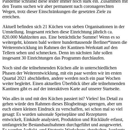
Pandemie schränkt diese leider immer noch stark ein. Zusammen mit
den Teams suchen wir aber permanent nach coronagerechten
Wegen, trotz dieser Einschränkungen die gesetzten Ziele zu
erreichen.
Aktuell befinden sich 21 Küchen von sieben Organisationen in der
Umstellung. Insgesamt reichen diese Einrichtung jährlich ca.
820.000 Mahlzeiten aus. Eine beträchtliche Summe! Wenn es so
weitergeht, können bald weitere hunderttausende Berliner*innen die
Weiterentwicklung im Rahmen der Kantinen-Werkstatt auf den
Tellern sehen und schmecken. Denn im nächsten Jahr sollen
insgesamt 30 Einrichtungen das Programm durchlaufen.
Noch sind die teilnehmenden Küchen alle in unterschiedlichen
Phasen der Weiterentwicklung, mit ein paar werden wir im ersten
Quartal 2021 abschließen, andere werden noch ein paar Wochen
weiter begleitet. Einen aktuellen Überblick über alle teilnehmenden
Kantinen gibt es auf der interaktiven Karte auf unserer Startseite.
Was alles in und mit den Küchen passiert ist? Vieles! Ins Detail zu
gehen würde den Rahmen dieses Blogbeitrags sprengen, aber um
euch einen kleinen Eindruck zu verschaffen, sei schon mal so viel
gesagt: Es wurden saisonale Speisepläne und Rezepturen
entwickelt, Einkäufe analysiert, Produktion und Rückläufe erfasst,
umfangreiche Bestandsaufnahmen durchgeführt und ausgewertet.
Es wurden Auftakt- und Strategie-Workshops abgehalten, konkrete