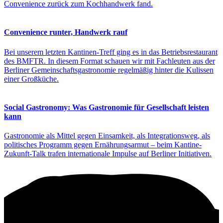
Convenience zurück zum Kochhandwerk fand.
Convenience runter, Handwerk rauf
Bei unserem letzten Kantinen-Treff ging es in das Betriebsrestaurant
des BMFTR. In diesem Format schauen wir mit Fachleuten aus der
Berliner Gemeinschaftsgastronomie regelmäßig hinter die Kulissen
einer Großküche.
Social Gastronomy: Was Gastronomie für Gesellschaft leisten
kann
Gastronomie als Mittel gegen Einsamkeit, als Integrationsweg, als
politisches Programm gegen Ernährungsarmut – beim Kantine-
Zukunft-Talk trafen internationale Impulse auf Berliner Initiativen.